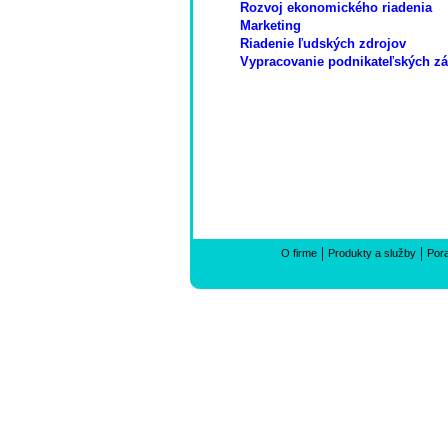
Rozvoj ekonomického riadenia
Marketing
Riadenie ľudských zdrojov
Vypracovanie podnikateľských z
|
|
O firme
Produkty a služby
Por