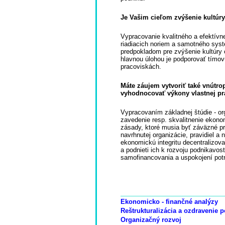
Je Vašim cieľom zvýšenie kultúry
Vypracovanie kvalitného a efektívn
riadiacich noriem a samotného sys
predpokladom pre zvýšenie kultúry o
hlavnou úlohou je podporovať tímo
pracoviskách.
Máte záujem vytvoriť také vnútro
vyhodnocovať výkony vlastnej pr
Vypracovaním základnej štúdie - org
zavedenie resp. skvalitnenie ekono
zásady, ktoré musia byť záväzné pr
navrhnutej organizácie, pravidiel a
ekonomickú integritu decentralizov
a podnieti ich k rozvoju podnikavost
samofinancovania a uspokojení potr
Ekonomicko - finančné analýzy
Reštrukturalizácia a ozdravenie 
Organizačný rozvoj