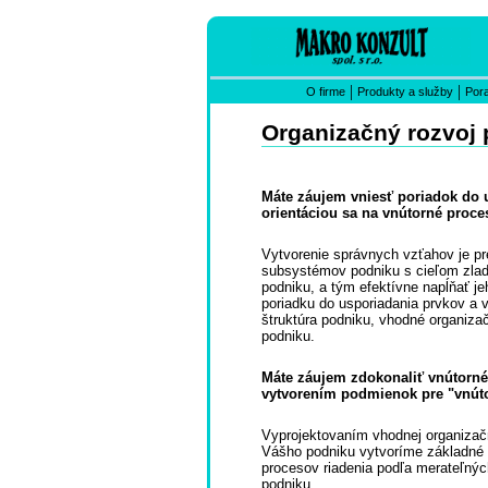
|
|
O firme
Produkty a služby
Por
Organizačný rozvoj
Máte záujem vniesť poriadok do 
orientáciou sa na vnútorné proce
Vytvorenie správnych vzťahov je pr
subsystémov podniku s cieľom zladiť
podniku, a tým efektívne napĺňať j
poriadku do usporiadania prvkov a 
štruktúra podniku, vhodné organiza
podniku.
Máte záujem zdokonaliť vnútorné
vytvorením podmienok pre "vnút
Vyprojektovaním vhodnej organizačn
Vášho podniku vytvoríme základné 
procesov riadenia podľa merateľnýc
podniku.